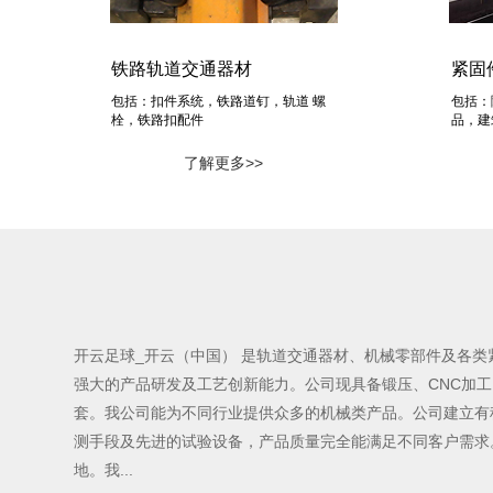
铁路轨道交通器材
紧固
包括：扣件系统，铁路道钉，轨道 螺
包括：
栓，铁路扣配件
品，建
了解更多>>
开云足球_开云（中国） 是轨道交通器材、机械零部件及各
强大的产品研发及工艺创新能力。公司现具备锻压、CNC加
套。我公司能为不同行业提供众多的机械类产品。公司建立有科
测手段及先进的试验设备，产品质量完全能满足不同客户需求
地。我...