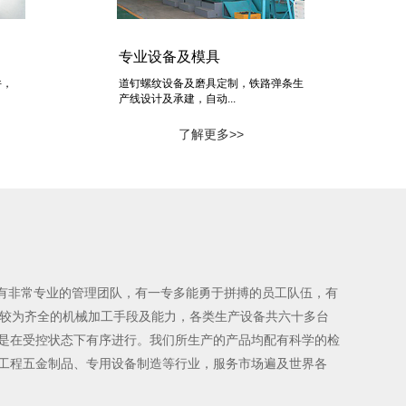
专业设备及模具
件，
道钉螺纹设备及磨具定制，铁路弹条生
产线设计及承建，自动...
了解更多>>
们有非常专业的管理团队，有一专多能勇于拼搏的员工队伍，有
等较为齐全的机械加工手段及能力，各类生产设备共六十多台
都是在受控状态下有序进行。我们所生产的产品均配有科学的检
工程五金制品、专用设备制造等行业，服务市场遍及世界各