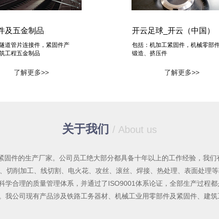
件及五金制品
开云足球_开云（中国）
隧道管片连接件，紧固件产
包括：机加工紧固件，机械零部
筑工程五金制品
锻造、挤压件
了解更多>>
了解更多>>
关于我们
/ About us
类紧固件的生产厂家。公司员工绝大部分都具备十年以上的工作经验，我
工、切削加工、线切割、电火花、攻丝、滚丝、焊接、热处理、表面处理
学合理的质量管理体系，并通过了ISO9001体系论证，全部生产过程
。我公司现有产品涉及铁路工务器材、机械工业用零部件及紧固件、建筑