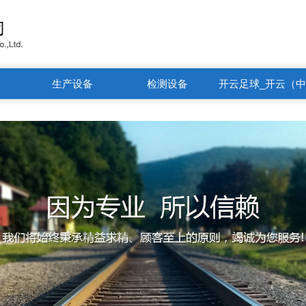
生产设备
检测设备
开云足球_开云（
国）