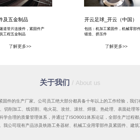
件及五金制品
开云足球_开云（中国）
隧道管片连接件，紧固件产
包括：机加工紧固件，机械零部
筑工程五金制品
锻造、挤压件
了解更多>>
了解更多>>
关于我们
/ About us
类紧固件的生产厂家。公司员工绝大部分都具备十年以上的工作经验，我
工、切削加工、线切割、电火花、攻丝、滚丝、焊接、热处理、表面处理
学合理的质量管理体系，并通过了ISO9001体系论证，全部生产过程
。我公司现有产品涉及铁路工务器材、机械工业用零部件及紧固件、建筑