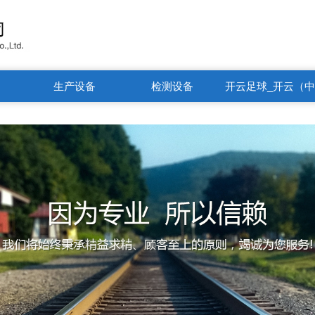
生产设备
检测设备
开云足球_开云（
国）