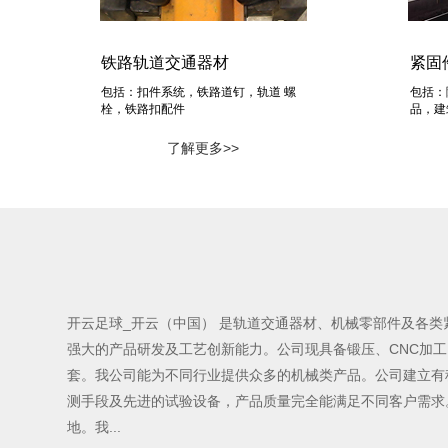
铁路轨道交通器材
紧固
包括：扣件系统，铁路道钉，轨道 螺
包括：
栓，铁路扣配件
品，建
了解更多>>
开云足球_开云（中国） 是轨道交通器材、机械零部件及各
强大的产品研发及工艺创新能力。公司现具备锻压、CNC加
套。我公司能为不同行业提供众多的机械类产品。公司建立有科
测手段及先进的试验设备，产品质量完全能满足不同客户需求
地。我...